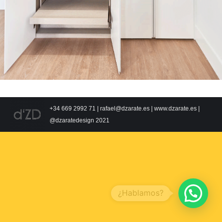
+34 669 2992 71 | rafael@dzarate.es | www.dzarate.es |
@dzaratedesign 2021